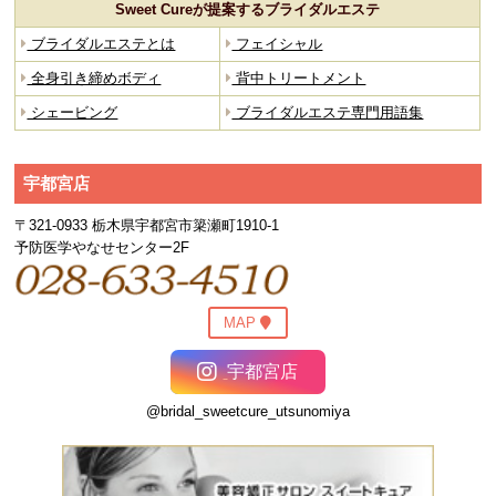
Sweet Cureが提案するブライダルエステ
ブライダルエステとは
フェイシャル
全身引き締めボディ
背中トリートメント
シェービング
ブライダルエステ専門用語集
宇都宮店
〒321-0933 栃木県宇都宮市簗瀬町1910-1
予防医学やなせセンター2F
MAP
宇都宮店
@bridal_sweetcure_utsunomiya