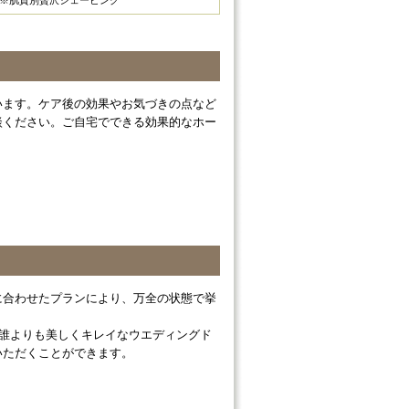
※肌質別贅沢シェービング
います。ケア後の効果やお気づきの点など
談ください。ご自宅でできる効果的なホー
。
に合わせたプランにより、万全の状態で挙
、誰よりも美しくキレイなウエディングド
いただくことができます。