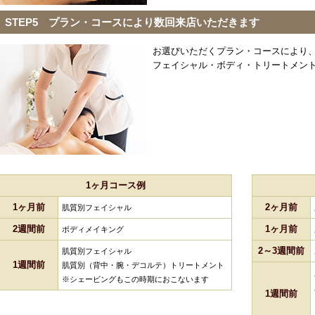
STEP5 プラン・コースにより数回来店いただきます
お選びいただくプラン・コースにより
フェイシャル・ボディ・トリートメン
1ヶ月コース例
1ヶ月前
2ヶ月前
肌質別フェイシャル
2週間前
1ヶ月前
ボディメイキング
2～3週間前
肌質別フェイシャル
1週間前
肌質別（背中・腕・デコルテ）トリートメント
※シェービングもこの時期におこないます
1週間前