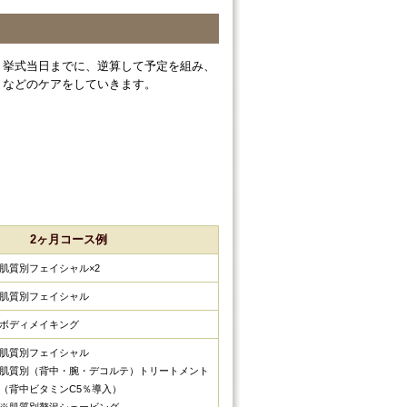
、挙式当日までに、逆算して予定を組み、
トなどのケアをしていきます。
2ヶ月コース例
肌質別フェイシャル×2
肌質別フェイシャル
ボディメイキング
肌質別フェイシャル
肌質別（背中・腕・デコルテ）トリートメント
（背中ビタミンC5％導入）