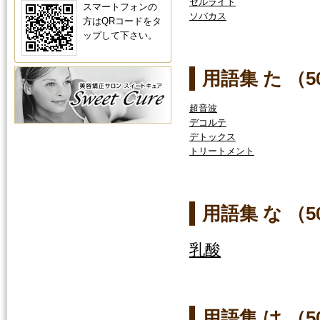
セルライト
スマートフォンの
ソバカス
方はQRコードをタ
ップして下さい。
用語集 た （
超音波
デコルテ
デトックス
トリートメント
用語集 な （
乳酸
用語集 は （