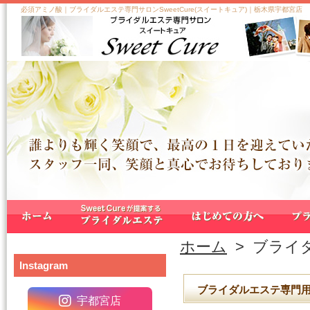
必須アミノ酸｜ブライダルエステ専門サロンSweetCure(スイートキュア)｜栃木県宇都宮店
ホーム
>
ブライ
Instagram
ブライダルエステ専門
宇都宮店