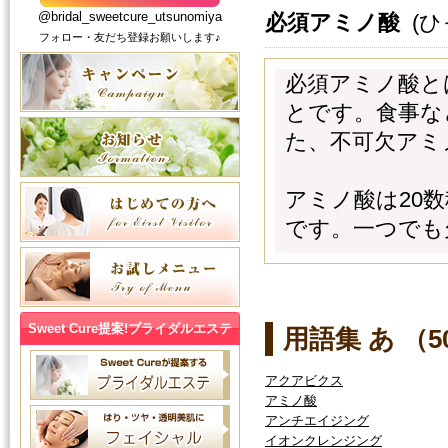
@bridal_sweetcure_utsunomiya
必須アミノ酸
(ひ
フォロー・友だち登録お願いします♪
必須アミノ酸と
とです。食事な
た、不可欠アミ
アミノ酸は20
です。一つでも
Sweet Cure提案!ブライダルエステ
用語集 あ （
アクアビクス
アミノ酸
アンチエイジング
イオンクレンジング