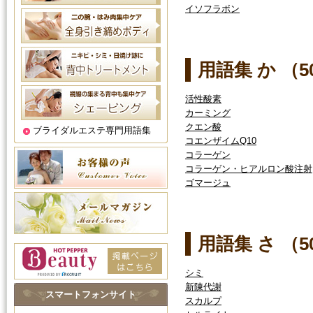
イソフラボン
用語集 か （
活性酸素
カーミング
クエン酸
ブライダルエステ専門用語集
コエンザイムQ10
コラーゲン
コラーゲン・ヒアルロン酸注射
ゴマージュ
用語集 さ （
シミ
新陳代謝
スマートフォンサイト
スカルプ